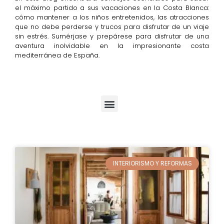
el máximo partido a sus vacaciones en la Costa Blanca:
cómo mantener a los niños entretenidos, las atracciones
que no debe perderse y trucos para disfrutar de un viaje
sin estrés. Sumérjase y prepárese para disfrutar de una
aventura inolvidable en la impresionante costa
mediterránea de España.
QUÉ VER Y HACER
QUÉ HACER CON NIÑOS Y ADOLESCENTES
CONSEJOS DE VIAJE
INTERIORISMO Y REFORMAS