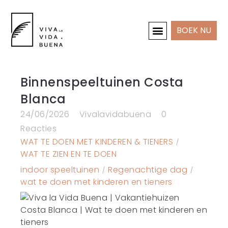
BOEK NU
INTERIEUR & PROJECTEN
Binnenspeeltuinen Costa
Blanca
24/06/2026
Vivalavidabuena
0
Reacties
WAT TE DOEN MET KINDEREN & TIENERS
WAT TE ZIEN EN TE DOEN
indoor speeltuinen
Regenachtige dag
wat te doen met kinderen en tieners