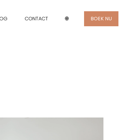
LOG
CONTACT
🌐
BOEK NU