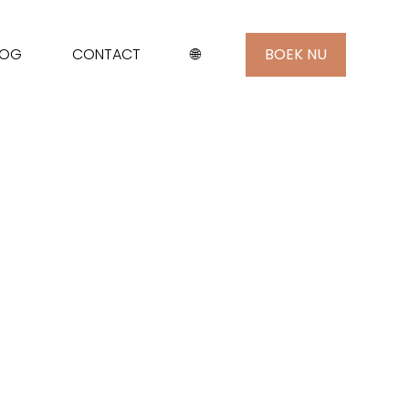
LOG
CONTACT
🌐
BOEK NU