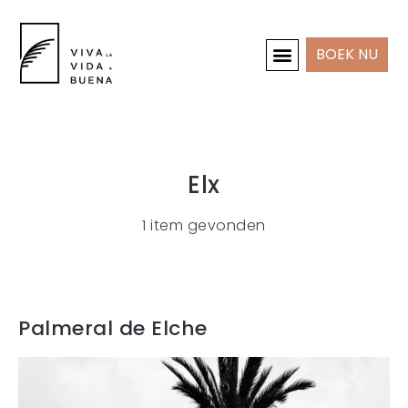
BOEK NU
INTERIEUR & PROJECTEN
Elx
1 item gevonden
Palmeral de Elche