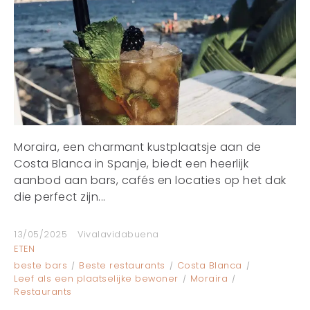
Moraira, een charmant kustplaatsje aan de
Costa Blanca in Spanje, biedt een heerlijk
aanbod aan bars, cafés en locaties op het dak
die perfect zijn...
13/05/2025
Vivalavidabuena
ETEN
beste bars
Beste restaurants
Costa Blanca
Leef als een plaatselijke bewoner
Moraira
Restaurants