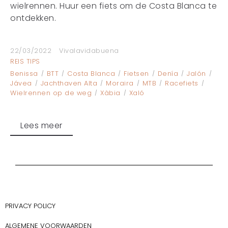
wielrennen. Huur een fiets om de Costa Blanca te
ontdekken.
22/03/2022
Vivalavidabuena
REIS TIPS
Benissa
BTT
Costa Blanca
Fietsen
Denía
Jalón
Jávea
Jachthaven Alta
Moraira
MTB
Racefiets
Wielrennen op de weg
Xàbia
Xaló
Lees meer
PRIVACY POLICY
ALGEMENE VOORWAARDEN