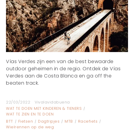
Vías Verdes zijn een van de best bewaarde
outdoor geheimen in de regio. Ontdek de Vías
Verdes aan de Costa Blanca en ga off the
beaten track.
22/03/2022
Vivalavidabuena
WAT TE DOEN MET KINDEREN & TIENERS
WAT TE ZIEN EN TE DOEN
BTT
Fietsen
Dagtripjes
MTB
Racefiets
Wielrennen op de weg