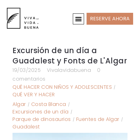
RESERVE AHORA
CASAS DE VACACIONES
INTERIOR Y PROYECTOS
Excursión de un día a
Guadalest y Fonts de L'Algar
19/03/2025
Vivalavidabuena
0
comentarios
QUÉ HACER CON NIÑOS Y ADOLESCENTES
QUÉ VER Y HACER
Algar
Costa Blanca
Excursiones de un día
Parque de dinosaurios
Fuentes de Algar
Guadalest