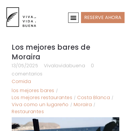
RESERVE AHORA
CASAS DE VACACIONES
INTERIOR Y PROYECTOS
Los mejores bares de
Moraira
13/05/2025
Vivalavidabuena
0
comentarios
Comida
los mejores bares
Los mejores restaurantes
Costa Blanca
Viva como un lugareño
Moraira
Restaurantes