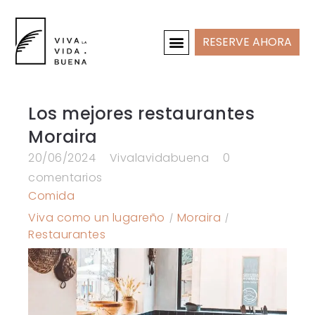
RESERVE AHORA
CASAS DE VACACIONES
INTERIOR Y PROYECTOS
Los mejores restaurantes
Moraira
20/06/2024
Vivalavidabuena
0
comentarios
Comida
Viva como un lugareño
Moraira
Restaurantes