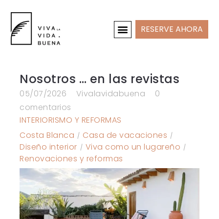
RESERVE AHORA
CASAS DE VACACIONES
INTERIOR Y PROYECTOS
Nosotros … en las revistas
05/07/2026
Vivalavidabuena
0
comentarios
INTERIORISMO Y REFORMAS
Costa Blanca
Casa de vacaciones
Diseño interior
Viva como un lugareño
Renovaciones y reformas