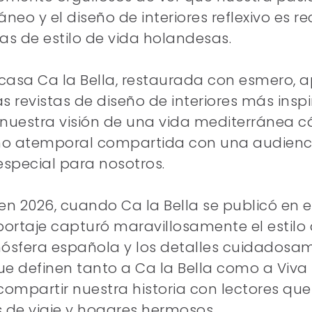
neo y el diseño de interiores reflexivo es r
tas de estilo de vida holandesas.
 casa Ca la Bella, restaurada con esmero, 
s revistas de diseño de interiores más insp
r nuestra visión de una vida mediterránea c
eño atemporal compartida con una audienc
especial para nosotros.
 en 2026, cuando Ca la Bella se publicó en 
portaje capturó maravillosamente el estilo 
mósfera española y los detalles cuidadosa
e definen tanto a Ca la Bella como a Viva 
compartir nuestra historia con lectores qu
s de viaje y hogares hermosos.