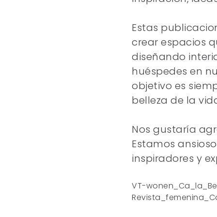
Estas publicacio
crear espacios q
diseñando interi
huéspedes en nue
objetivo es siem
belleza de la vi
Nos gustaría agr
Estamos ansiosos
inspiradores y e
VT-wonen_Ca_la_Bel
Revista_femenina_Ca