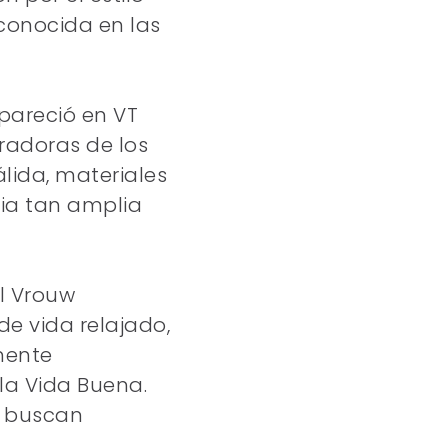
econocida en las
apareció en VT
iradoras de los
álida, materiales
ia tan amplia
el Vrouw
de vida relajado,
mente
la Vida Buena.
e buscan