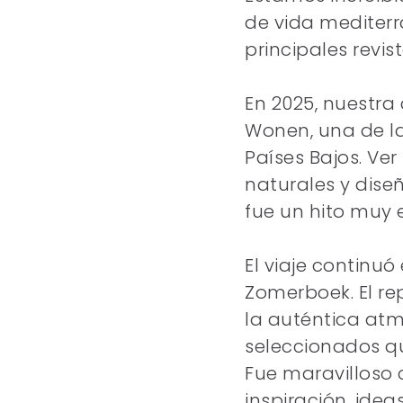
de vida mediterrá
principales revis
En 2025, nuestra
Wonen, una de la
Países Bajos. Ve
naturales y dis
fue un hito muy 
El viaje continuó
Zomerboek. El re
la auténtica at
seleccionados qu
Fue maravilloso 
inspiración, idea