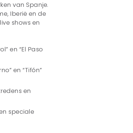
rken van Spanje.
e, Iberië en de
live shows en
ol” en “El Paso
rno” en “Tifón”
ptredens en
 en speciale