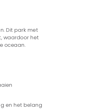
n. Dit park met
, waardoor het
 de oceaan.
aaien
ng en het belang