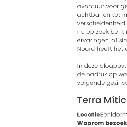
avontuur voor ge
achtbanen tot in
verscheidenheid a
nu op zoek bent 
ervaringen, of s
Noord heeft het 
In deze blogpos
de nadruk op wat
volgende gezinsui
Terra Míti
Locatie
Benidor
Waarom bezoek