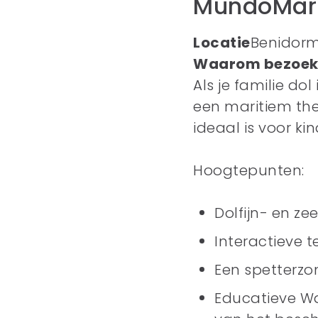
MundoMar
Locatie
Benidor
Waarom bezoek
Als je familie do
een maritiem th
ideaal is voor ki
Hoogtepunten:
Dolfijn- en z
Interactieve 
Een spetterzo
Educatieve Wa