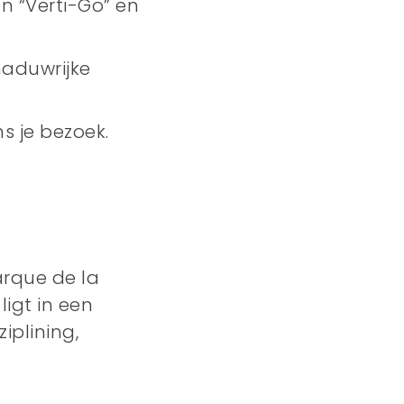
n “Verti-Go” en
haduwrijke
s je bezoek.
arque de la
igt in een
iplining,