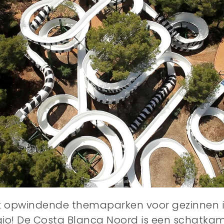
 opwindende themaparken voor gezinnen in
io! De Costa Blanca Noord is een schatkame