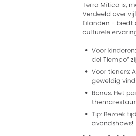
Terra Mítica is,
Verdeeld over vi
Eilanden - biedt
culturele ervarin
Voor kinderen:
del Tiempo” zi
Voor tieners: 
geweldig vind
Bonus: Het par
themarestaur
Tip: Bezoek ti
avondshows!