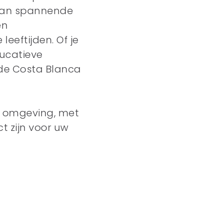
 Van spannende
en
eeftijden. Of je
ucatieve
 de Costa Blanca
e omgeving, met
t zijn voor uw