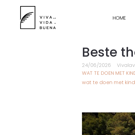
HOME
Beste t
24/06/2026
Vivala
WAT TE DOEN MET KIN
wat te doen met kind