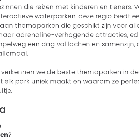
zinnen die reizen met kinderen en tieners.
teractieve waterparken, deze regio biedt e
an themaparken die geschikt zijn voor alle l
naar adrenaline-verhogende attracties, ed
impelweg een dag vol lachen en samenzijn,
allemaal.
t verkennen we de beste themaparken in d
 elk park uniek maakt en waarom ze perfec
tje.
ca
m
en
?