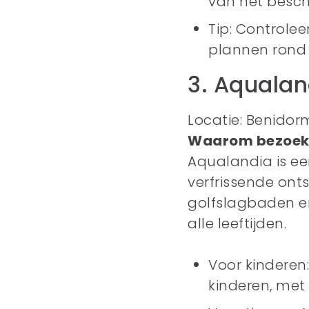
van het besc
Tip: Controle
plannen rond 
3. Aqualan
Locatie: Benidor
Waarom bezoek
Aqualandia is ee
verfrissende ont
golfslagbaden en 
alle leeftijden.
Voor kinderen:
kinderen, met