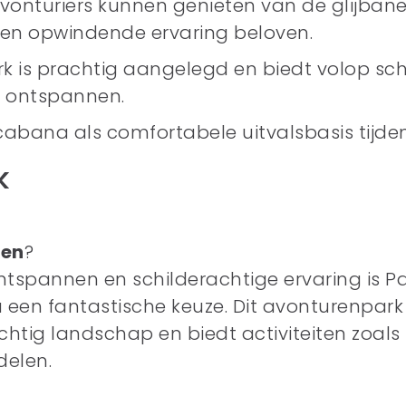
Avonturiers kunnen genieten van de glijbane
 een opwindende ervaring beloven.
rk is prachtig aangelegd en biedt volop sc
e ontspannen.
cabana als comfortabele uitvalsbasis tijden
k
en
?
tspannen en schilderachtige ervaring is P
 een fantastische keuze. Dit avonturenpark l
htig landschap en biedt activiteiten zoals z
elen.