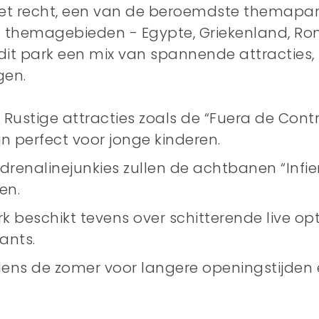
 met recht, een van de beroemdste themapa
jf themagebieden - Egypte, Griekenland, Rom
 dit park een mix van spannende attracties, 
gen.
 Rustige attracties zoals de “Fuera de Contr
jn perfect voor jonge kinderen.
Adrenalinejunkies zullen de achtbanen “Infie
en.
k beschikt tevens over schitterende live o
ants.
jdens de zomer voor langere openingstijden