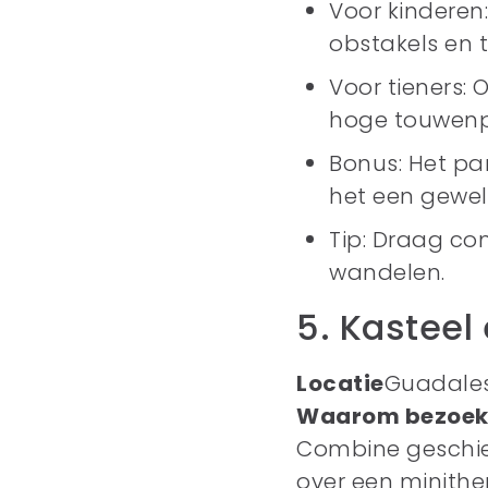
Voor kinderen:
obstakels en 
Voor tieners: 
hoge touwenp
Bonus: Het pa
het een gewel
Tip: Draag c
wandelen.
5. Kastee
Locatie
Guadale
Waarom bezoek
Combine geschied
over een minithe