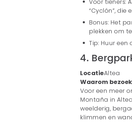
Voor tieners: 
“Cyclón”, die
Bonus: Het pa
plekken om t
Tip: Huur een 
4. Bergpar
Locatie
Altea
Waarom bezoek
Voor een meer on
Montaña in Altea
weelderig, bergac
klimmen en wand