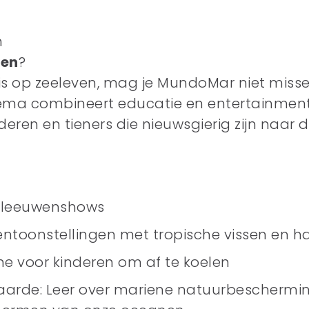
m
en
?
l is op zeeleven, mag je MundoMar niet misse
ema combineert educatie en entertainment
nderen en tieners die nieuwsgierig zijn naar
eeleeuwenshows
tentoonstellingen met tropische vissen en h
ne voor kinderen om af te koelen
arde: Leer over mariene natuurbeschermi