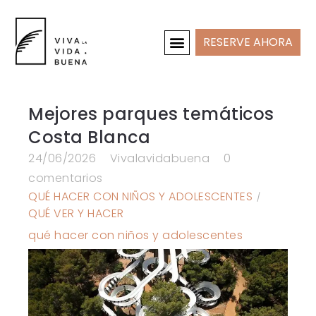
RESERVE AHORA
CASAS DE VACACIONES
INTERIOR Y PROYECTOS
Mejores parques temáticos
Costa Blanca
24/06/2026
Vivalavidabuena
0
comentarios
QUÉ HACER CON NIÑOS Y ADOLESCENTES
QUÉ VER Y HACER
qué hacer con niños y adolescentes