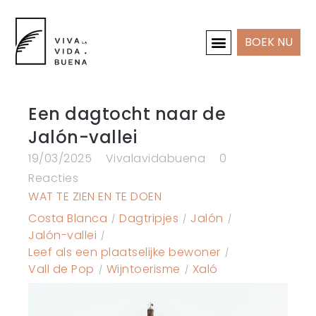
BOEK NU
INTERIEUR & PROJECTEN
Een dagtocht naar de
Jalón-vallei
19/03/2025
Vivalavidabuena
0
Reacties
WAT TE ZIEN EN TE DOEN
Costa Blanca
Dagtripjes
Jalón
Jalón-vallei
Leef als een plaatselijke bewoner
Vall de Pop
Wijntoerisme
Xaló