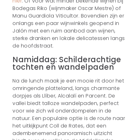
hier
. Of voor wat minder bekende wijnen bij
Bodegas Riko (wijnmaker Oscar Mestre) of
Manu Guardiola Viticultor. Bovendien zijn er
onlangs een paar wijnwinkels geopend in
Jalón met een ruim aanbod aan wijnen,
sterke dranken en lokale delicatessen langs
de hoofdstraat.
Namiddag: Schilderachtige
tochten en wandelpaden
Na de lunch maak je een mooie rit door het
omringende platteland, langs charmante
dorpjes als Llíber, Alcalalí en Parcent. De
vallei biedt talloze wandelpaden, perfect
voor wie zich wil onderdompelen in de
natuur. Een populaire optie is de route naar
het uitkijkpunt Coll de Rates, dat een
adembenemend panoramisch uitzicht