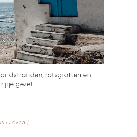
Zandstranden, rotsgrotten en
jtje gezet.
es
Jávea