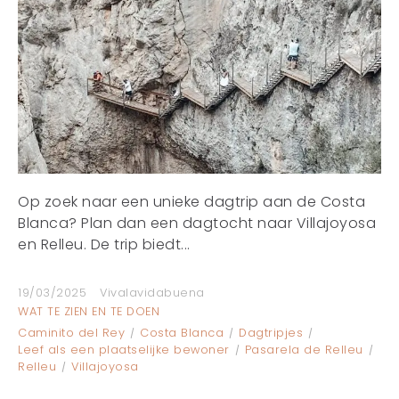
Op zoek naar een unieke dagtrip aan de Costa
Blanca? Plan dan een dagtocht naar Villajoyosa
en Relleu. De trip biedt...
19/03/2025
Vivalavidabuena
WAT TE ZIEN EN TE DOEN
Caminito del Rey
Costa Blanca
Dagtripjes
Leef als een plaatselijke bewoner
Pasarela de Relleu
Relleu
Villajoyosa