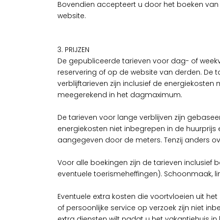
Bovendien accepteert u door het boeken van e
website.
3. PRIJZEN
De gepubliceerde tarieven voor dag- of weekv
reservering of op de website van derden. De t
verblijftarieven zijn inclusief de energiekos
meegerekend in het dagmaximum.
De tarieven voor lange verblijven zijn gebase
energiekosten niet inbegrepen in de huurprijs
aangegeven door de meters. Tenzij anders 
Voor alle boekingen zijn de tarieven inclusie
eventuele toerismeheffingen). Schoonmaak, l
Eventuele extra kosten die voortvloeien uit het
of persoonlijke service op verzoek zijn niet inb
extra diensten wilt nadat u het vakantiehuis i