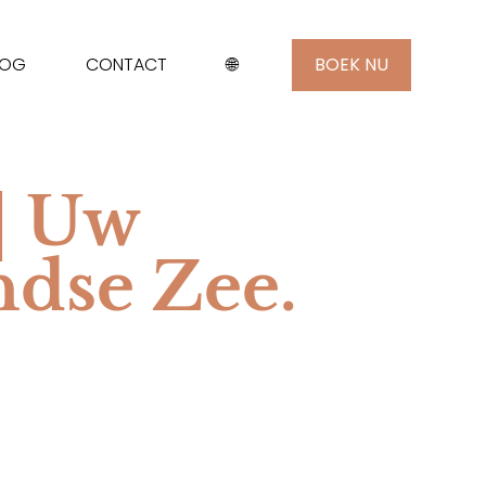
LOG
CONTACT
🌐
BOEK NU
| Uw
ndse Zee.