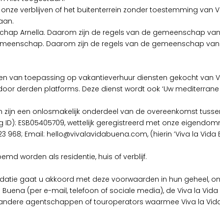
 onze verblijven of het buitenterrein zonder toestemming van V
aan.
chap Arnella. Daarom zijn de regels van de gemeenschap van 
gemeenschap. Daarom zijn de regels van de gemeenschap van 
 van toepassing op vakantieverhuur diensten gekocht van Vi
door derden platforms. Deze dienst wordt ook ‘Uw mediterrane 
n een onlosmakelijk onderdeel van de overeenkomst tussen de 
ing ID): ESB05405709, wettelijk geregistreerd met onze eigendo
 623 968; Email: hello@vivalavidabuena.com, (hierin ’Viva la Vida 
d worden als residentie, huis of verblijf.
tie gaat u akkoord met deze voorwaarden in hun geheel, on
da Buena (per e-mail, telefoon of sociale media), de Viva la 
n andere agentschappen of touroperators waarmee Viva la Vid