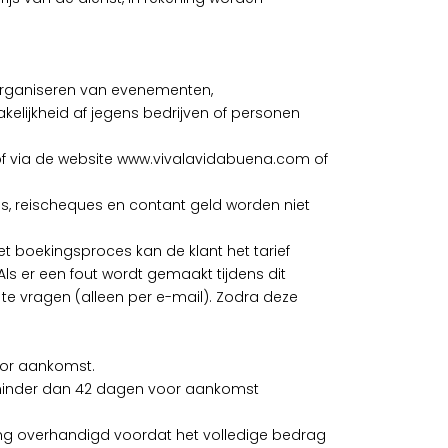
et organiseren van evenementen,
akelijkheid af jegens bedrijven of personen
of via de website www.vivalavidabuena.com of
s, reischeques en contant geld worden niet
et boekingsproces kan de klant het tarief
Als er een fout wordt gemaakt tijdens dit
te vragen (alleen per e-mail). Zodra deze
oor aankomst.
g minder dan 42 dagen voor aankomst
ing overhandigd voordat het volledige bedrag