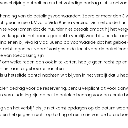
koverschrijving betaalt en als het volledige bedrag niet is on
hending van de betalingsvoorwaarden: Zodra er meer dan 3 we
h geannuleerd. Viva la Vida Buena verbindt zich ertoe de huur
m te voorkomen dat de huurder niet betaalt omdat hij het verg
 wilt verlengen in het door u geboekte verblijf, waarbij u eerder 
k indienen bij Viva la Vida Buena op voorwaarde dat het geboek
racht tegen het vooraf vastgestelde tarief voor de betreffend
e van toepassing zijn.
blijf om welke reden dan ook in te korten, heb je geen recht op en
van het aantal geboekte nachten.
s u hetzelfde aantal nachten wilt blijven in het verblijf dat u
etalen bedrag voor de reservering, bent u verplicht dit voor aan
 vermindering zijn op het te betalen bedrag voor de eerste bo
g van het verblijf, als je niet komt opdagen op de datum waarop
 heb je geen recht op korting of restitutie van de totale boek