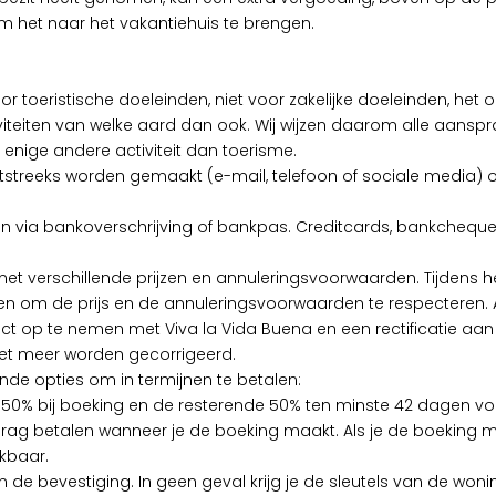
 het naar het vakantiehuis te brengen.
voor toeristische doeleinden, niet voor zakelijke doeleinden, h
tiviteiten van welke aard dan ook. Wij wijzen daarom alle aanspr
f enige andere activiteit dan toerisme.
streeks worden gemaakt (e-mail, telefoon of sociale media) 
en via bankoverschrijving of bankpas. Creditcards, bankcheque
 met verschillende prijzen en annuleringsvoorwaarden. Tijdens h
inden om de prijs en de annuleringsvoorwaarden te respecteren. 
ct op te nemen met Viva la Vida Buena en een rectificatie aan 
niet meer worden gecorrigeerd.
lende opties om in termijnen te betalen:
n 50% bij boeking en de resterende 50% ten minste 42 dagen v
 bedrag betalen wanneer je de boeking maakt. Als je de boekin
ikbaar.
de bevestiging. In geen geval krijg je de sleutels van de won