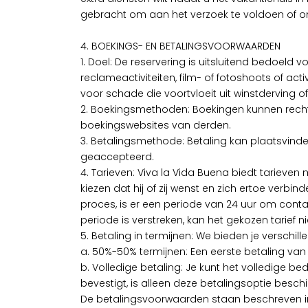
gebracht om aan het verzoek te voldoen of om
4. BOEKINGS- EN BETALINGSVOORWAARDEN
1. Doel: De reservering is uitsluitend bedoeld 
reclameactiviteiten, film- of fotoshoots of ac
voor schade die voortvloeit uit winstderving o
2. Boekingsmethoden: Boekingen kunnen recht
boekingswebsites van derden.
3. Betalingsmethode: Betaling kan plaatsvind
geaccepteerd.
4. Tarieven: Viva la Vida Buena biedt tarieven
kiezen dat hij of zij wenst en zich ertoe verb
proces, is er een periode van 24 uur om conta
periode is verstreken, kan het gekozen tarief 
5. Betaling in termijnen: We bieden je verschil
a. 50%-50% termijnen: Een eerste betaling va
b. Volledige betaling: Je kunt het volledige
bevestigt, is alleen deze betalingsoptie besch
De betalingsvoorwaarden staan beschreven in 