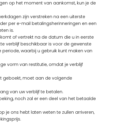
tvangen op het moment van aankomst, kun je de
rkdagen zijn verstreken na een uiterste
der per e-mail betalingsherinneringen en een
eten is.
aankomt of vertrekt na de datum die u in eerste
te verblijf beschikbaar is voor de gewenste
e periode, waarbij u gebruik kunt maken van
ige vorm van restitutie, omdat je verblijf
 hebt geboekt, moet aan de volgende
vang van uw verblijf te betalen.
eking, noch zal er een deel van het betaalde
 je ons hebt laten weten te zullen arriveren,
ingsprijs.