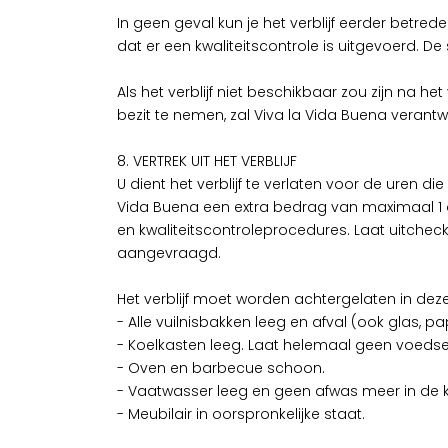
In geen geval kun je het verblijf eerder betr
dat er een kwaliteitscontrole is uitgevoerd.
Als het verblijf niet beschikbaar zou zijn na h
bezit te nemen, zal Viva la Vida Buena verant
8. VERTREK UIT HET VERBLIJF
U dient het verblijf te verlaten voor de uren die
Vida Buena een extra bedrag van maximaal 1 
en kwaliteitscontroleprocedures. Laat uitche
aangevraagd.
Het verblijf moet worden achtergelaten in dez
- Alle vuilnisbakken leeg en afval (ook glas, p
- Koelkasten leeg. Laat helemaal geen voedse
- Oven en barbecue schoon.
- Vaatwasser leeg en geen afwas meer in de 
- Meubilair in oorspronkelijke staat.