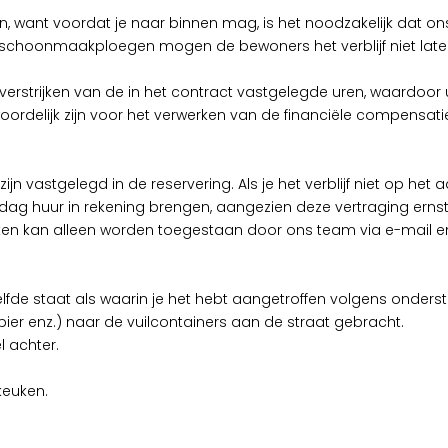
eden, want voordat je naar binnen mag, is het noodzakelijk dat 
 De schoonmaakploegen mogen de bewoners het verblijf niet lat
et verstrijken van de in het contract vastgelegde uren, waardoor
woordelijk zijn voor het verwerken van de financiële compensati
 zijn vastgelegd in de reservering. Als je het verblijf niet op het
dag huur in rekening brengen, aangezien deze vertraging ern
cken kan alleen worden toegestaan door ons team via e-mail 
elfde staat als waarin je het hebt aangetroffen volgens onders
apier enz.) naar de vuilcontainers aan de straat gebracht.
l achter.
keuken.