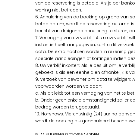
van de reservering is betaald. Als je per ban
woning niet betreden.
6. Annulering van de boeking op grond van sc
betaaldatum, wordt de reservering automatisc
bericht van dreigende annulering te sturen, o
7. Verlenging van uw verblijf: Als u uw verblijf
instantie heeft aangegeven, kunt u dit verzoe
data. De extra nachten worden in rekening geb
speciale aanbiedingen of kortingen indien dez
8. Uw verblijf inkorten: Als je besluit om je ver
geboekt is als een eenheid en afhankelijk is 
9. Verzoek van bewoner om data te wijzigen: Al
voorwaarden worden voldaan:
a. Als dit leidt tot een verhoging van het te b
b. Onder geen enkele omstandigheid zal er een
bedrag worden terugbetaald.
10. No-shows: Vierentwintig (24) uur na aanvan
wordt de boeking als geannuleerd beschouwd en
5. ANNULERINGSVOORWAARDEN