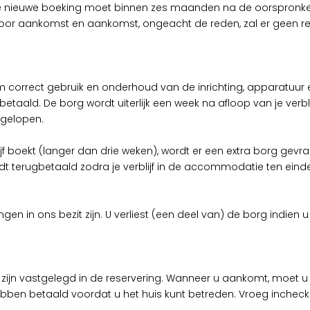
 De nieuwe boeking moet binnen zes maanden na de oorspron
voor aankomst en aankomst, ongeacht de reden, zal er geen res
om correct gebruik en onderhoud van de inrichting, apparatuur
ald. De borg wordt uiterlijk een week na afloop van je verblijf
gelopen.
jf boekt (langer dan drie weken), wordt er een extra borg gevraa
t terugbetaald zodra je verblijf in de accommodatie ten einde
n in ons bezit zijn. U verliest (een deel van) de borg indien u
 die zijn vastgelegd in de reservering. Wanneer u aankomt, moe
l hebben betaald voordat u het huis kunt betreden. Vroeg inchec