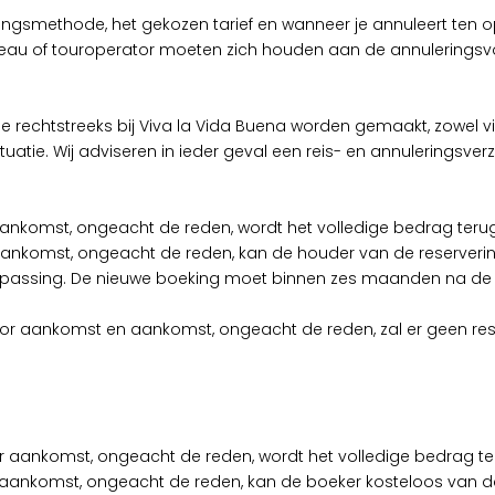
ekingsmethode, het gekozen tarief en wanneer je annuleert te
eau of touroperator moeten zich houden aan de annulerings
rechtstreeks bij Viva la Vida Buena worden gemaakt, zowel vi
uatie. Wij adviseren in ieder geval een reis- en annuleringsverze
 aankomst, ongeacht de reden, wordt het volledige bedrag teru
 aankomst, ongeacht de reden, kan de houder van de reserverin
oepassing. De nieuwe boeking moet binnen zes maanden na d
voor aankomst en aankomst, ongeacht de reden, zal er geen res
oor aankomst, ongeacht de reden, wordt het volledige bedrag t
or aankomst, ongeacht de reden, kan de boeker kosteloos van