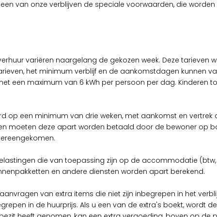
en van onze verblijven de speciale voorwaarden, die worden 
erhuur variëren naargelang de gekozen week. Deze tarieven wor
arieven, het minimum verblijf en de aankomstdagen kunnen vari
ten met een maximum van 6 kWh per persoon per dag. Kinderen to
erd op een minimum van drie weken, met aankomst en vertrek op e
 en moeten deze apart worden betaald door de bewoner op basis
overeengekomen.
f belastingen die van toepassing zijn op de accommodatie (btw, 
innenpakketten en andere diensten worden apart berekend.
 aanvragen van extra items die niet zijn inbegrepen in het verb
egrepen in de huurprijs. Als u een van de extra's boekt, wordt de
n bezit heeft genomen, kan een extra vergoeding, boven op de pr