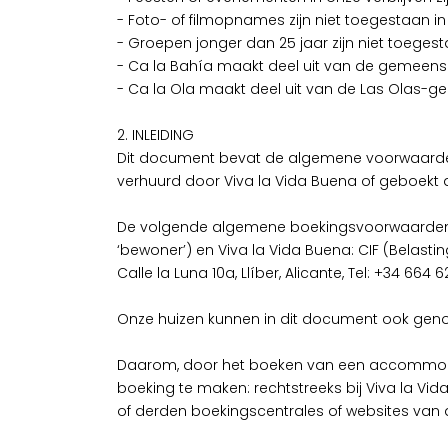
- Foto- of filmopnames zijn niet toegestaan in
- Groepen jonger dan 25 jaar zijn niet toegest
- Ca la Bahía maakt deel uit van de gemeens
- Ca la Ola maakt deel uit van de Las Olas-
2. INLEIDING
Dit document bevat de algemene voorwaarden
verhuurd door Viva la Vida Buena of geboekt 
De volgende algemene boekingsvoorwaarden zij
‘bewoner’) en Viva la Vida Buena: CIF (Belast
Calle la Luna 10a, Llíber, Alicante, Tel: +34 664
Onze huizen kunnen in dit document ook genoem
Daarom, door het boeken van een accommoda
boeking te maken: rechtstreeks bij Viva la Vi
of derden boekingscentrales of websites va