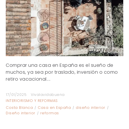
Comprar una casa en España es el sueño de
muchos, ya sea por traslado, inversión o como
retiro vacacional....
17/01/2025
Vivalavidabuena
INTERIORISMO Y REFORMAS
Costa Blanca
Casa en España
diseño interior
Diseño interior
reformas