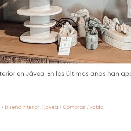
erior en Jávea. En los últimos años han 
Diseño interior
javea
Compras
xabia