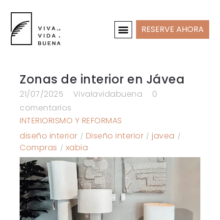
RESERVE AHORA
CASAS DE VACACIONES
INTERIOR Y PROYECTOS
Zonas de interior en Jávea
21/07/2025
Vivalavidabuena
0
comentarios
INTERIORISMO Y REFORMAS
diseño interior
Diseño interior
javea
Compras
xabia