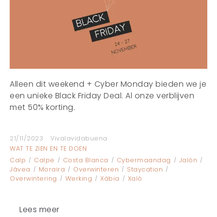
Alleen dit weekend + Cyber Monday bieden we je
een unieke Black Friday Deal. Al onze verblijven
met 50% korting.
21/11/2023
Vivalavidabuena
WAT TE ZIEN EN TE DOEN
Calp
Calpe
Costa Blanca
Cybermaandag
Jalón
Jávea
Moraira
Overwinteren
Staycation
Overwintering
Werking
Xàbia
Xaló
Lees meer