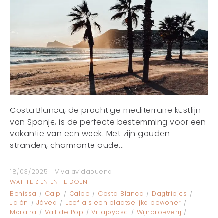
Costa Blanca, de prachtige mediterrane kustlijn
van Spanje, is de perfecte bestemming voor een
vakantie van een week. Met zijn gouden
stranden, charmante oude...
18/03/2025
Vivalavidabuena
WAT TE ZIEN EN TE DOEN
Benissa
Calp
Calpe
Costa Blanca
Dagtripjes
Jalón
Jávea
Leef als een plaatselijke bewoner
Moraira
Vall de Pop
Villajoyosa
Wijnproeverij