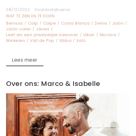
08/12/2022
Vivalavidabuena
WAT TE ZIEN EN TE DOEN
Benissa
Calp
Calpe
Costa Blanca
Denia
Jalón
Jalón-vallei
Jávea
Leef als een plaatselijke bewoner
Llíber
Moraira
Winkelen
Vall de Pop
Xàbia
Xaló
Lees meer
Over ons: Marco & Isabelle