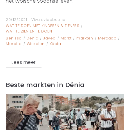
het typische Spaanse leven.
29/12/2021
Vivalavidabuena
WAT TE DOEN MET KINDEREN & TIENERS
WAT TE ZIEN EN TE DOEN
Benissa
Denía
Jávea
Markt
markten
Mercado
Moraira
Winkelen
Xàbia
Lees meer
Beste markten in Dénia