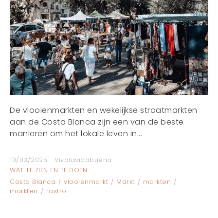
De vlooienmarkten en wekelijkse straatmarkten
aan de Costa Blanca zijn een van de beste
manieren om het lokale leven in...
10/03/2025
Vivalavidabuena
WAT TE ZIEN EN TE DOEN
Costa Blanca
vlooienmarkt
Markt
markten
markten
rastro