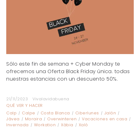
Sólo este fin de semana + Cyber Monday te
ofrecemos una Oferta Black Friday única. todas
nuestras estancias con un descuento 50%.
21/11/2023
Vivalavidabuena
QUÉ VER Y HACER
Calp
Calpe
Costa Blanca
Ciberlunes
Jalón
Jávea
Moraira
Overwinteren
Vacaciones en casa
Invernada
Workation
Xàbia
Xaló