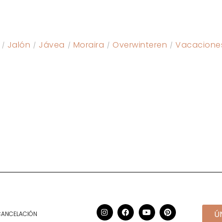
Jalón
Jávea
Moraira
Overwinteren
Vacacione
Ú
 CANCELACIÓN