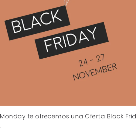
 Monday te ofrecemos una Oferta Black Frid
.