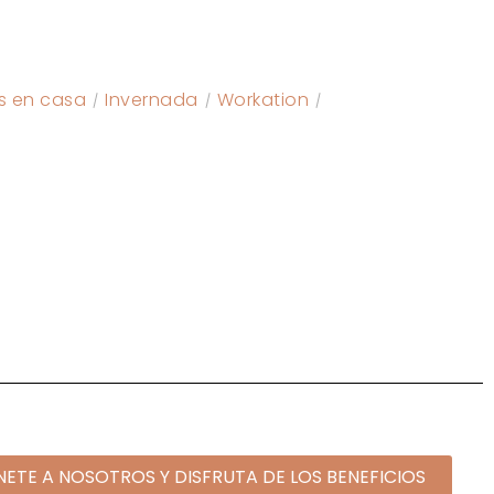
s en casa
Invernada
Workation
NETE A NOSOTROS Y DISFRUTA DE LOS BENEFICIOS