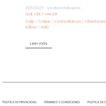
21/11/2023
Vivalavidabuena
QUÉ VER Y HACER
Calp
Calpe
Costa Blanca
Ciberlunes
Xàbia
Xaló
Leer más
POLÍTICA DE PRIVACIDAD
TÉRMINOS Y CONDICIONES
POLÍTICA DE