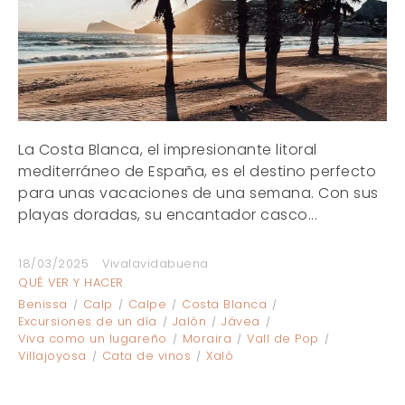
La Costa Blanca, el impresionante litoral
mediterráneo de España, es el destino perfecto
para unas vacaciones de una semana. Con sus
playas doradas, su encantador casco...
18/03/2025
Vivalavidabuena
QUÉ VER Y HACER
Benissa
Calp
Calpe
Costa Blanca
Excursiones de un día
Jalón
Jávea
Viva como un lugareño
Moraira
Vall de Pop
Villajoyosa
Cata de vinos
Xaló