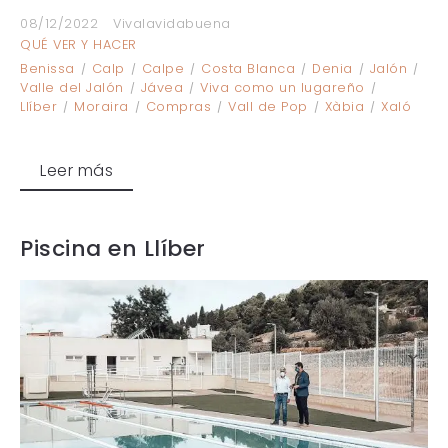
08/12/2022
Vivalavidabuena
QUÉ VER Y HACER
Benissa
Calp
Calpe
Costa Blanca
Denia
Jalón
Valle del Jalón
Jávea
Viva como un lugareño
Llíber
Moraira
Compras
Vall de Pop
Xàbia
Xaló
Leer más
Piscina en Llíber