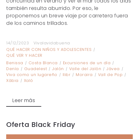
concurrida en verano y ver el mar todos los días
también resulta aburrido. Por eso, le
proponemos un breve viaje por carretera fuera
de los caminos trillados.
14/12/2023
Vivalavidabuena
QUÉ HACER CON NIÑOS Y ADOLESCENTES
QUÉ VER Y HACER
Benissa
Costa Blanca
Excursiones de un día
Denía
Guadelest
Jalón
Valle del Jalón
Jávea
Viva como un lugareño
llibr
Moraira
Vall de Pop
Xàbia
Xaló
Leer más
Oferta Black Friday