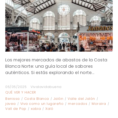
Los mejores mercados de abastos de la Costa
Blanca Norte: una guía local de sabores
auténticos. Si estás explorando el norte...
05/05/2025
Vivalavidabuena
QUÉ VER Y HACER
Benissa
Costa Blanca
Jalón
Valle del Jalón
javea
Viva como un lugareño
mercados
Moraira
Vall de Pop
xabia
Xaló