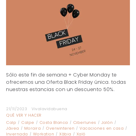
Sólo este fin de semana + Cyber Monday te
ofrecemos una Oferta Black Friday única. todas
nuestras estancias con un descuento 50%.
21/11/2023
Vivalavidabuena
QUÉ VER Y HACER
Calp
Calpe
Costa Blanca
Ciberlunes
Jalón
Jávea
Moraira
Overwinteren
Vacaciones en casa
Invernada
Workation
Xàbia
Xaló