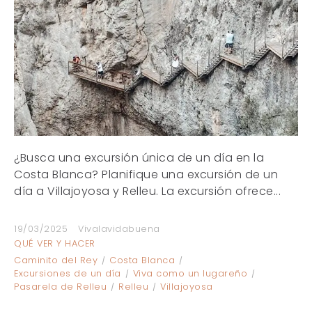
¿Busca una excursión única de un día en la
Costa Blanca? Planifique una excursión de un
día a Villajoyosa y Relleu. La excursión ofrece...
19/03/2025
Vivalavidabuena
QUÉ VER Y HACER
Caminito del Rey
Costa Blanca
Excursiones de un día
Viva como un lugareño
Pasarela de Relleu
Relleu
Villajoyosa