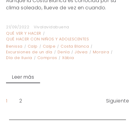
Aunque la Costa Blanca es conocida por su
clima soleado, llueve de vez en cuando.
21/09/2022
Vivalavidabuena
QUÉ VER Y HACER
QUÉ HACER CON NIÑOS Y ADOLESCENTES
Benissa
Calp
Calpe
Costa Blanca
Excursiones de un día
Denía
Jávea
Moraira
Día de lluvia
Compras
Xàbia
Leer más
1
2
Siguiente