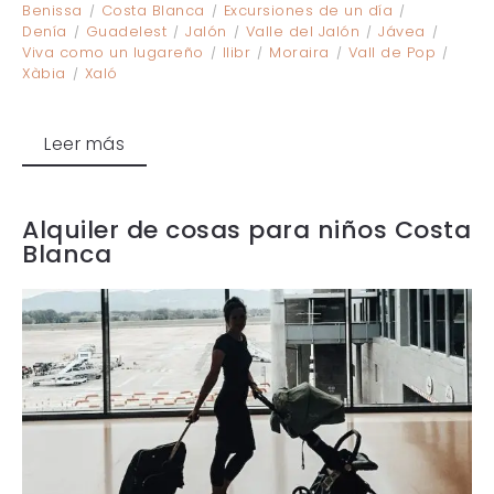
Benissa
Costa Blanca
Excursiones de un día
Denía
Guadelest
Jalón
Valle del Jalón
Jávea
Viva como un lugareño
llibr
Moraira
Vall de Pop
Xàbia
Xaló
Leer más
Alquiler de cosas para niños Costa
Blanca