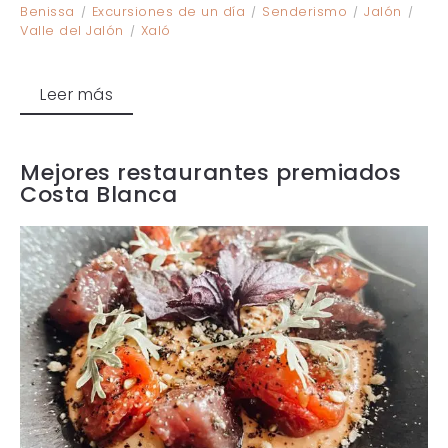
Benissa
Excursiones de un día
Senderismo
Jalón
Valle del Jalón
Xaló
Leer más
Mejores restaurantes premiados
Costa Blanca