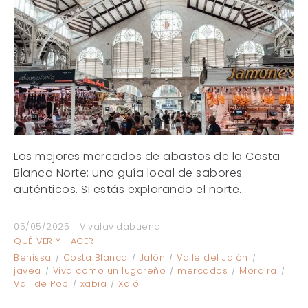
Los mejores mercados de abastos de la Costa
Blanca Norte: una guía local de sabores
auténticos. Si estás explorando el norte...
05/05/2025
Vivalavidabuena
QUÉ VER Y HACER
Benissa
Costa Blanca
Jalón
Valle del Jalón
javea
Viva como un lugareño
mercados
Moraira
Vall de Pop
xabia
Xaló