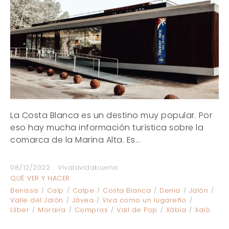
La Costa Blanca es un destino muy popular. Por
eso hay mucha información turística sobre la
comarca de la Marina Alta. Es...
08/12/2022
Vivalavidabuena
QUÉ VER Y HACER
Benissa
Calp
Calpe
Costa Blanca
Denia
Jalón
Valle del Jalón
Jávea
Viva como un lugareño
Llíber
Moraira
Compras
Vall de Pop
Xàbia
Xaló