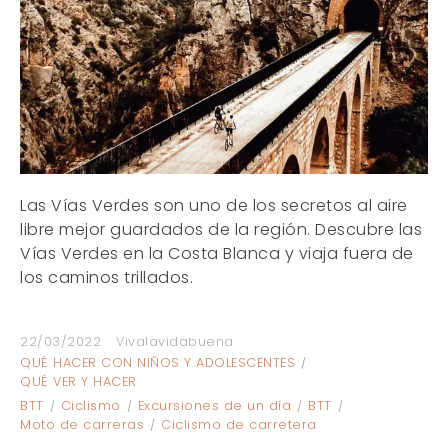
Las Vías Verdes son uno de los secretos al aire
libre mejor guardados de la región. Descubre las
Vías Verdes en la Costa Blanca y viaja fuera de
los caminos trillados.
22/03/2022
Vivalavidabuena
QUÉ HACER CON NIÑOS Y ADOLESCENTES
QUÉ VER Y HACER
BTT
Ciclismo
Excursiones de un día
BTT
Moto de carreras
Ciclismo de carretera