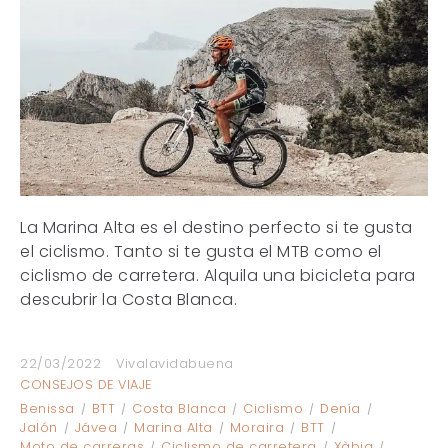
La Marina Alta es el destino perfecto si te gusta
el ciclismo. Tanto si te gusta el MTB como el
ciclismo de carretera. Alquila una bicicleta para
descubrir la Costa Blanca.
22/03/2022
Vivalavidabuena
CONSEJOS DE VIAJE
Benissa
BTT
Costa Blanca
Ciclismo
Denía
Jalón
Jávea
Marina Alta
Moraira
BTT
Moto de carreras
Ciclismo de carretera
Xàbia