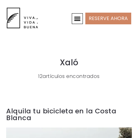
RESERVE AHORA
CASAS DE VACACIONES
INTERIOR Y PROYECTOS
Xaló
12artículos encontrados
Alquila tu bicicleta en la Costa
Blanca